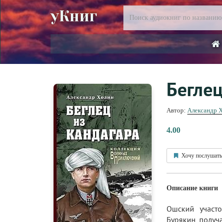
уКниг
Беглец
Автор:
Александр 
4.00
Хочу послушать
Описание книги
Ошский участ
Бурякин получ