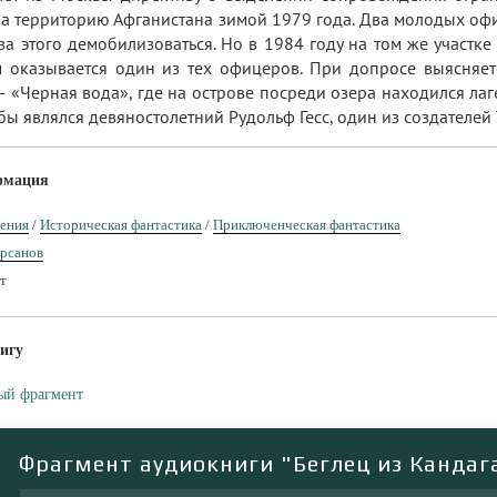
а территорию Афганистана зимой 1979 года. Два молодых оф
а этого демобилизоваться. Но в 1984 году на том же участке
м оказывается один из тех офицеров. При допросе выясняет
— «Черная вода», где на острове посреди озера находился ла
бы являлся девяностолетний Рудольф Гесс, один из создателей 
рмация
ения
/
Историческая фантастика
/
Приключенческая фантастика
рсанов
т
игу
ый фрагмент
Фрагмент аудиокниги "Беглец из Кандаг