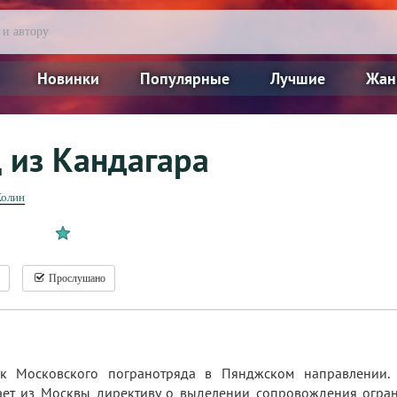
Новинки
Популярные
Лучшие
Жан
 из Кандагара
Холин
Прослушано
ок Московского погранотряда в Пянджском направлении.
ает из Москвы директиву о выделении сопровождения огран