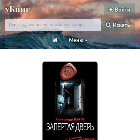
уКниг
Войти
Искать
Меню